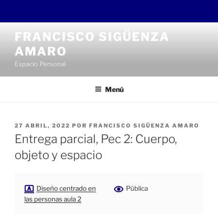
Saltar
FRANCISCO SIGÜENZA
al
AMARO
contenido
Espacio Personal
Menú
PUBLICADO
27 ABRIL, 2022
POR
FRANCISCO SIGÜENZA AMARO
EL
Entrega parcial, Pec 2: Cuerpo,
objeto y espacio
Diseño centrado en
Pública
las personas aula 2